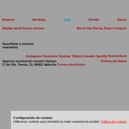
Eventos
Booking
Sello
Sonido
About
Mejiias
tarchi
bosco herrero
Merch
Itw
Prensa
Team
Contacto
Suscríbete a nuestra
newsletter
Soundcloud
Instagram
Facebook
Youtube
Tiktok
Linkedin
Spotify
Agencia musical de nuestro tiempo.
Politica De Datos
C/ de Sta. Teresa, 12, 46001 València
Correo electrónico
Configuración de cookies
Utilizamos cookies para brindarle la mejor experiencia posible.
Politica de cookies