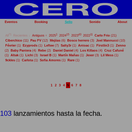
Eventos
Booking
Sello
Sonido
About
71
1
15
43
11
All
Recientes ↓
Antiguos ↑
2025
2024
2023
2022
Carlo Frio
(21)
Ciberchico
(11)
Pau FV
(12)
Mejiias
(6)
Bosco herrero
(3)
Joel Mannucci
(10)
Février
(1)
Ezyprods
(1)
Leftee
(7)
Salty3r
(1)
Antoac
(1)
Firstlin3
(1)
Zenno
(2)
Baby Pantera
(4)
Rebe
(2)
Daniel Daniel
(4)
Los Killaos
(4)
Cruz Cafuné
(1)
Altak
(1)
Lichi
(3)
Israel B
(1)
Martín Mañas
(1)
Jexer
(3)
Lil Mess
(1)
9ckles
(1)
Carlota
(1)
Sofia Amores
(1)
Rare
(1)
1
2
3
4
5
6
7
8
103
lanzamientos hasta la fecha.