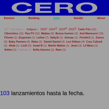
Eventos
Booking
Sello
Sonido
About
71
1
15
43
11
All
Recientes ↓
Antiguos ↑
2025
2024
2023
2022
Carlo Frio
(21)
Ciberchico
(11)
Pau FV
(12)
Mejiias
(6)
Bosco herrero
(3)
Joel Mannucci
(10)
Février
(1)
Ezyprods
(1)
Leftee
(7)
Salty3r
(1)
Antoac
(1)
Firstlin3
(1)
Zenno
(2)
Baby Pantera
(4)
Rebe
(2)
Daniel Daniel
(4)
Los Killaos
(4)
Cruz Cafuné
(1)
Altak
(1)
Lichi
(3)
Israel B
(1)
Martín Mañas
(1)
Jexer
(3)
Lil Mess
(1)
9ckles
(1)
Carlota
(1)
Sofia Amores
(1)
Rare
(1)
103
lanzamientos hasta la fecha.