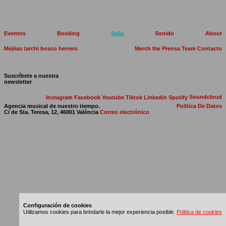
Eventos
Booking
Sello
Sonido
About
Mejiias
tarchi
bosco herrero
Merch
Itw
Prensa
Team
Contacto
Suscríbete a nuestra
newsletter
Soundcloud
Instagram
Facebook
Youtube
Tiktok
Linkedin
Spotify
Agencia musical de nuestro tiempo.
Politica De Datos
C/ de Sta. Teresa, 12, 46001 València
Correo electrónico
Configuración de cookies
Utilizamos cookies para brindarle la mejor experiencia posible.
Politica de cookies