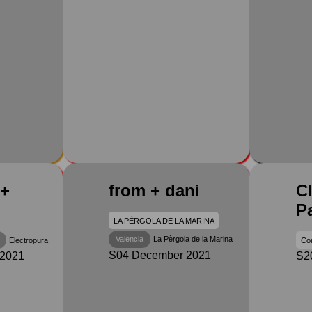
 +
from + dani
Cl
P
LA PÉRGOLA DE LA MARINA
Valencia
La Pèrgola de la Marina
Electropura
Con
S04 December 2021
 2021
S2