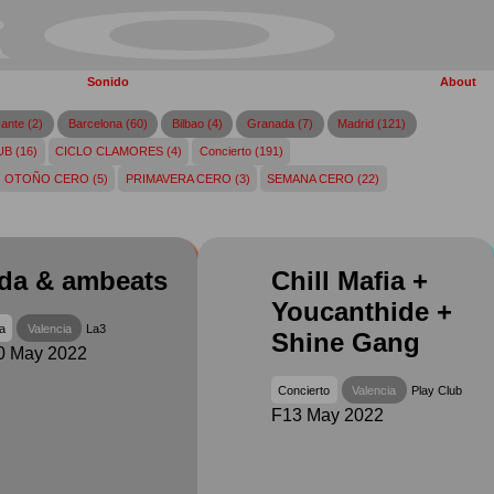
Sonido
About
cante (2)
Barcelona (60)
Bilbao (4)
Granada (7)
Madrid (121)
B (16)
CICLO CLAMORES (4)
Concierto (191)
OTOÑO CERO (5)
PRIMAVERA CERO (3)
SEMANA CERO (22)
da & ambeats
Chill Mafia +
Youcanthide +
a
Valencia
La3
Shine Gang
0 May 2022
Concierto
Valencia
Play Club
F13 May 2022