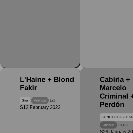
L'Haine + Blond
Cabiria +
Fakir
Marcelo
Criminal 
Gira
Valencia
La3
Perdón
S12 February 2022
CONCIERTOS DESD
Valencia
CCCC
S29 January 2