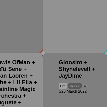
ewis OfMan +
Gloosito +
ïti Sene +
Shynelevell +
ran Laoren +
JayDime
be + Lil Ella +
Gira
Valencia
La3
ainline Magic
S26 March 2022
rchestra +
uguete +