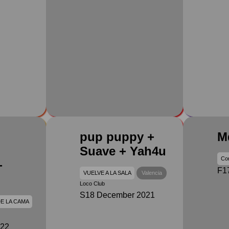
pup puppy +
M
Suave + Yah4u
Con
+
F1
VUELVE A LA SALA
Valencia
Loco Club
S18 December 2021
E LA CAMA
022