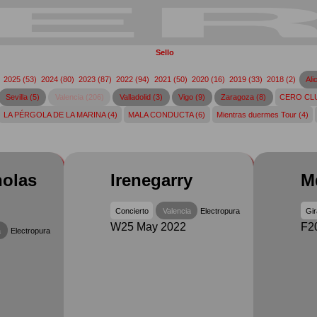
Sello
)
2025
(53)
2024
(80)
2023
(87)
2022
(94)
2021
(50)
2020
(16)
2019
(33)
2018
(2)
Ali
Sevilla (5)
Valencia (206)
Valladolid (3)
Vigo (9)
Zaragoza (8)
CERO CLU
LA PÉRGOLA DE LA MARINA (4)
MALA CONDUCTA (6)
Mientras duermes Tour (4)
holas
Irenegarry
M
Concierto
Valencia
Electropura
Gir
W25 May 2022
F2
a
Electropura