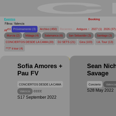
Eventos
Booking
Filtros: Valencia
Próximamente (3)
Archivo (450)
Recientes ↓
Antiguos ↑
2027
(1)
2026
(37
453
All
Murcia (2)
Málaga (4)
Salamanca (6)
San Sebastián (3)
Santiago (3)
CONCIERTOS DESDE LA CAMA (20)
DJ SETS (21)
Gira (103)
I.A. Tour (13)
^^7^ ii tour (4)
Sofia Amores +
Sean Nic
Pau FV
Savage
CONCIERTOS DESDE LA CAMA
Concierto
Valenci
S28 May 2022
Valencia
CCCC
S17 September 2022