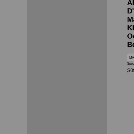
A
D
M
K
O
B
MA
Spo
S09