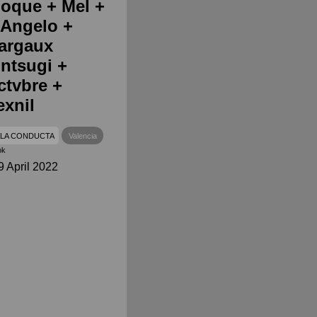
loque + Mel +
'Angelo +
argaux
intsugi +
ctvbre +
exnil
LA CONDUCTA
Valencia
ok
 April 2022