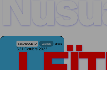
Nusu
SEMANA CERO
Valencia
Spook
LEÏTI
S21 Octubre 2023