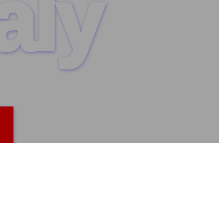
aly
,