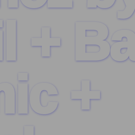
l + B
ic +