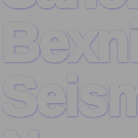
Bexni
Seism